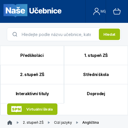
Můj účet
Hledat
Předškoláci
1. stupeň ZŠ
2. stupeň ZŠ
Střední škola
Interaktivní tituly
Doprodej
Virtuální škola
2. stupeň ZŠ
Cizí jazyky
Angličtina