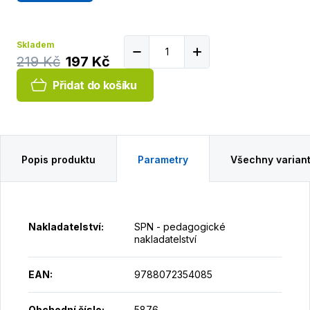
Skladem
219 Kč
197 Kč
Přidat do košíku
Popis produktu
Parametry
Všechny varian
Nakladatelství
:
SPN - pedagogické
nakladatelství
EAN
:
9788072354085
Obchodní číslo
:
5876