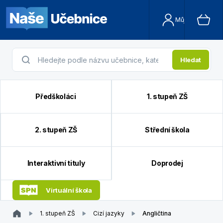
Můj účet
Hledat
Předškoláci
1. stupeň ZŠ
2. stupeň ZŠ
Střední škola
Interaktivní tituly
Doprodej
Virtuální škola
1. stupeň ZŠ
Cizí jazyky
Angličtina