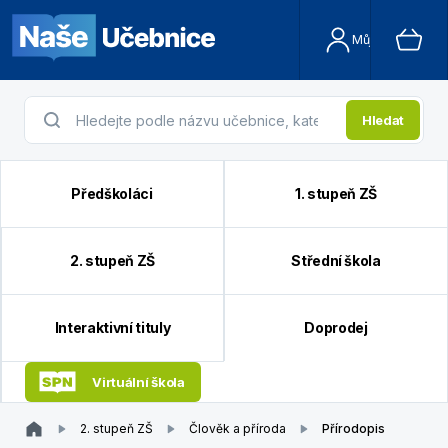
Můj účet
Hledat
Předškoláci
1. stupeň ZŠ
2. stupeň ZŠ
Střední škola
Interaktivní tituly
Doprodej
Virtuální škola
2. stupeň ZŠ
Člověk a příroda
Přírodopis