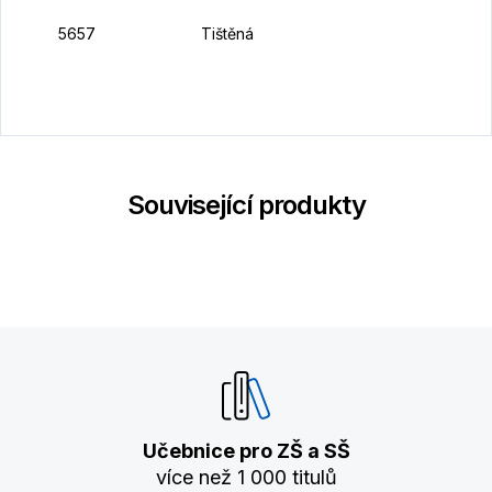
1
5657
Tištěná
K
Související produkty
Učebnice pro ZŠ a SŠ
více než 1 000 titulů