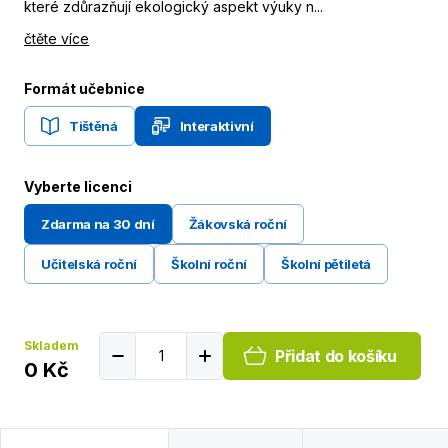
které zdůrazňují ekologický aspekt výuky n...
čtěte více
Formát učebnice
Tištěná
Interaktivní
Vyberte licenci
Zdarma na 30 dní
Žákovská roční
Učitelská roční
Školní roční
Školní pětiletá
Skladem
Přidat do košíku
0 Kč