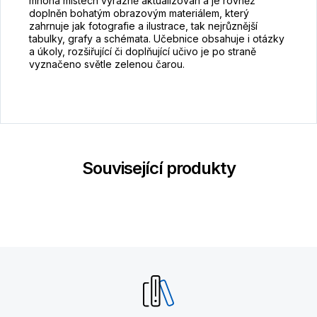
mnoha místech výrazně aktualizován a je rovněž
doplněn bohatým obrazovým materiálem, který
zahrnuje jak fotografie a ilustrace, tak nejrůznější
tabulky, grafy a schémata. Učebnice obsahuje i otázky
a úkoly, rozšiřující či doplňující učivo je po straně
vyznačeno světle zelenou čarou.
Související produkty