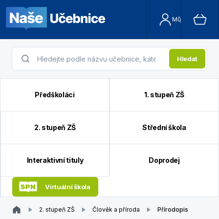
Můj účet
Hledat
Předškoláci
1. stupeň ZŠ
2. stupeň ZŠ
Střední škola
Interaktivní tituly
Doprodej
Virtuální škola
2. stupeň ZŠ
Člověk a příroda
Přírodopis