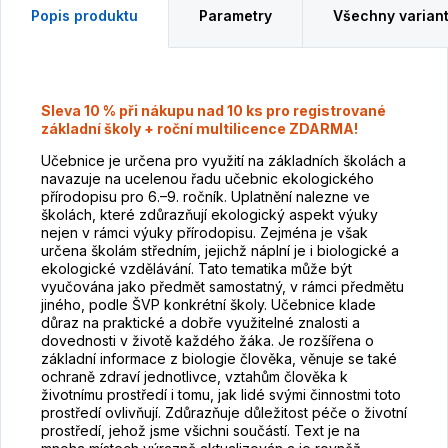
Popis produktu
Parametry
Všechny varian
Sleva 10 % při nákupu nad 10 ks pro registrované
základní školy + roční multilicence ZDARMA!
Učebnice je určena pro využití na základních školách a
navazuje na ucelenou řadu učebnic ekologického
přírodopisu pro 6.–9. ročník. Uplatnění nalezne ve
školách, které zdůrazňují ekologický aspekt výuky
nejen v rámci výuky přírodopisu. Zejména je však
určena školám středním, jejichž náplní je i biologické a
ekologické vzdělávání. Tato tematika může být
vyučována jako předmět samostatný, v rámci předmětu
jiného, podle ŠVP konkrétní školy. Učebnice klade
důraz na praktické a dobře využitelné znalosti a
dovednosti v životě každého žáka. Je rozšířena o
základní informace z biologie člověka, věnuje se také
ochraně zdraví jednotlivce, vztahům člověka k
životnímu prostředí i tomu, jak lidé svými činnostmi toto
prostředí ovlivňují. Zdůrazňuje důležitost péče o životní
prostředí, jehož jsme všichni součástí. Text je na