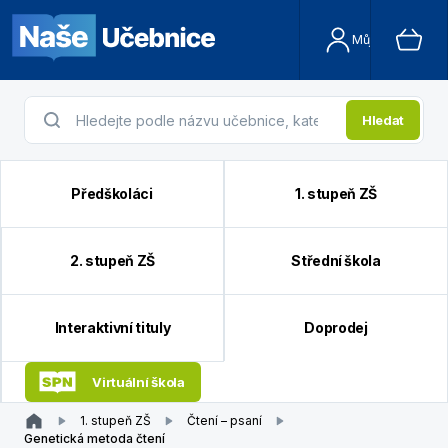
Můj účet
Hledat
Předškoláci
1. stupeň ZŠ
2. stupeň ZŠ
Střední škola
Interaktivní tituly
Doprodej
Virtuální škola
1. stupeň ZŠ
Čtení – psaní
Genetická metoda čtení