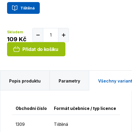
Tištěná
Skladem
109 Kč
Přidat do košíku
Popis produktu
Parametry
Všechny varian
Obchodní číslo
Formát učebnice / typ licence
Cen
1
1309
Tištěná
K