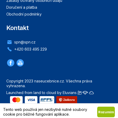
Zásady ochrany osobních údajů
Doručení a platba
Obchodní podmínky
Kontakt
spn@spn.cz
+420 603 495 229
Copyright 2023 naseucebnice.cz. Všechna práva
vyhrazena.
Launched from land to cloud by Eluvians
Nahoru
Tento web používá jen nezbytně nutné soubory
Rozumím
cookie pro běžné fungování aplikace.