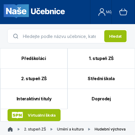
Můj účet
Hledat
Předškoláci
1. stupeň ZŠ
2. stupeň ZŠ
Střední škola
Interaktivní tituly
Doprodej
Virtuální škola
2. stupeň ZŠ
Umění a kultura
Hudební výchova