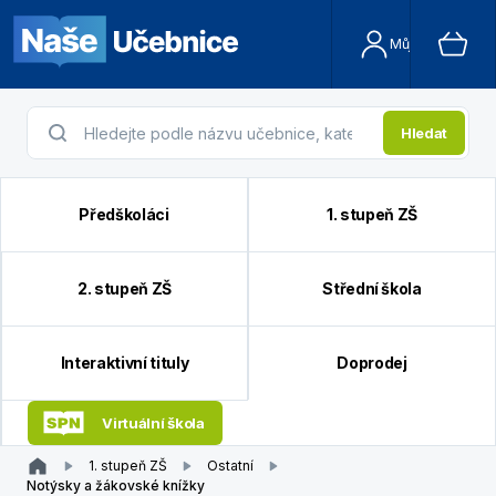
Můj účet
Hledat
Předškoláci
1. stupeň ZŠ
2. stupeň ZŠ
Střední škola
Interaktivní tituly
Doprodej
Virtuální škola
1. stupeň ZŠ
Ostatní
Notýsky a žákovské knížky