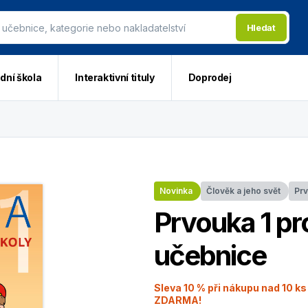
Hledat
dní škola
Interaktivní tituly
Doprodej
Novinka
Člověk a jeho svět
Pr
Prvouka 1 pro
učebnice
Sleva 10 % při nákupu nad 10 ks
ZDARMA!