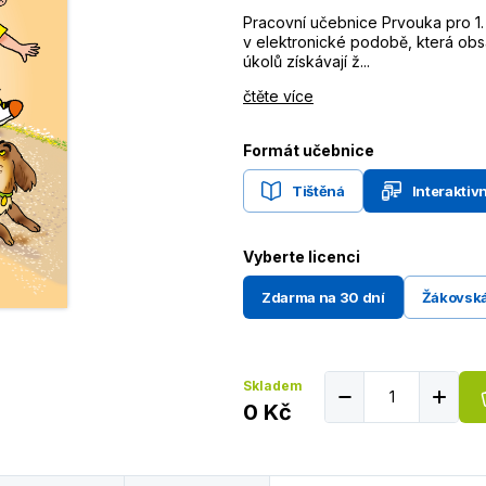
Pracovní učebnice Prvouka pro 1. 
v elektronické podobě, která obsa
úkolů získávají ž...
čtěte více
Formát učebnice
Tištěná
Interaktivn
Vyberte licenci
Zdarma na 30 dní
Žákovská
Skladem
0 Kč