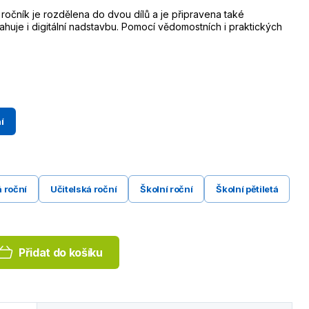
ročník je rozdělena do dvou dílů a je připravena také
huje i digitální nadstavbu. Pomocí vědomostních i praktických
í
 roční
Učitelská roční
Školní roční
Školní pětiletá
Přidat do košíku