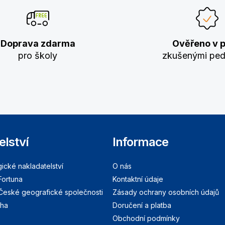
Doprava zdarma
Ověřeno v p
pro školy
zkušenými pe
elství
Informace
cké nakladatelství
O nás
Fortuna
Kontaktní údaje
 České geografické společnosti
Zásady ochrany osobních údajů
aha
Doručení a platba
Obchodní podmínky