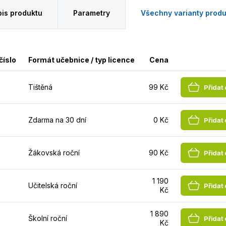
is produktu
Parametry
Všechny varianty produ
číslo
Formát učebnice / typ licence
Cena
Tištěná
99 Kč
Přidat
Zdarma na 30 dní
0 Kč
Přidat
Žákovská roční
90 Kč
Přidat
1 190
Učitelská roční
Přidat
Kč
1 890
Školní roční
Přidat
Kč