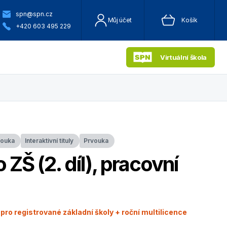
spn@spn.cz
Můj účet
Košík
+420 603 495 229
Virtuální škola
vouka
Interaktivní tituly
Prvouka
 ZŠ (2. díl), pracovní
 pro registrované základní školy + roční multilicence