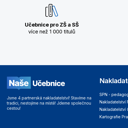
Učebnice pro ZŠ a SŠ
více než 1 000 titulů
Nakladat
SPN - pedagogi
Jsme 4 partnerská nakladatelství! Stavíme na
Nakladatelství 
tradici, nestojíme na místě! Jdeme společnou
cestou!
Nakladatelství
Kartografie Pr