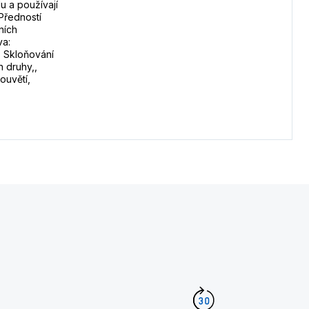
u a používají
Předností
ních
va:
, Skloňování
 druhy,,
ouvětí,