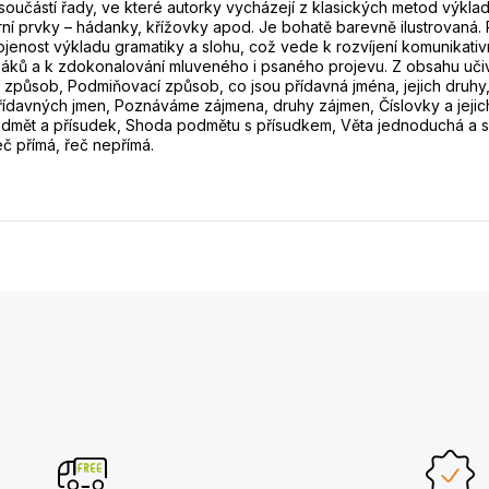
součástí řady, ve které autorky vycházejí z klasických metod výklad
ní prvky – hádanky, křížovky apod. Je bohatě barevně ilustrovaná. 
ojenost výkladu gramatiky a slohu, což vede k rozvíjení komunikativ
áků a k zdokonalování mluveného i psaného projevu. Z obsahu uči
způsob, Podmiňovací způsob, co jsou přídavná jména, jejich druhy
řídavných jmen, Poznáváme zájmena, druhy zájmen, Číslovky a jejich
dmět a přísudek, Shoda podmětu s přísudkem, Věta jednoduchá a s
eč přímá, řeč nepřímá.