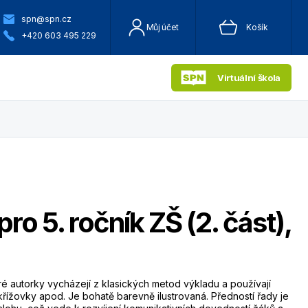
spn@spn.cz
Můj účet
Košík
+420 603 495 229
Virtuální škola
ro 5. ročník ZŠ (2. část),
ré autorky vycházejí z klasických metod výkladu a používají
řížovky apod. Je bohatě barevně ilustrovaná. Předností řady je