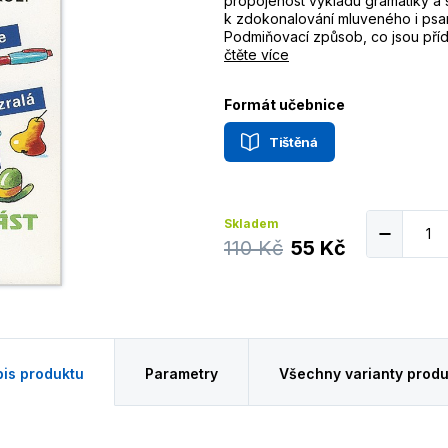
propojenost výkladu gramatiky a 
k zdokonalování mluveného i psa
Podmiňovací způsob, co jsou příd
čtěte více
Formát učebnice
Tištěná
Skladem
110 Kč
55 Kč
is produktu
Parametry
Všechny varianty produ