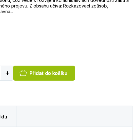
slohu, což vede k rozvíjení komunikativních dovedností žáků a
ného projevu. Z obsahu učiva: Rozkazovací způsob,
avná...
Přidat do košíku
ktu