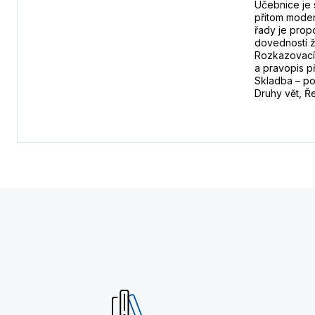
Učebnice je 
přitom moder
řady je prop
dovedností ž
Rozkazovací 
a pravopis p
Skladba – po
Druhy vět, Ř