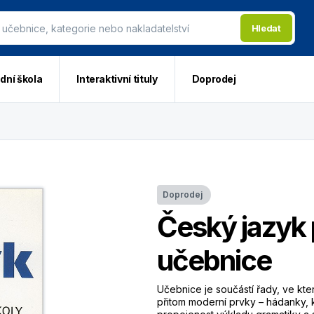
Hledat
dní škola
Interaktivní tituly
Doprodej
Doprodej
Český jazyk p
učebnice
Učebnice je součástí řady, ve kte
přitom moderní prvky – hádanky, k