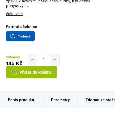
zpěvu, k aktivnímu naslouchání hudby, k hudebně
pohybovým...
čtěte více
Formát učebnice
Tištěná
Skladem
145 Kč
Přidat do košíku
Popis produktu
Parametry
Zdarma ke staž