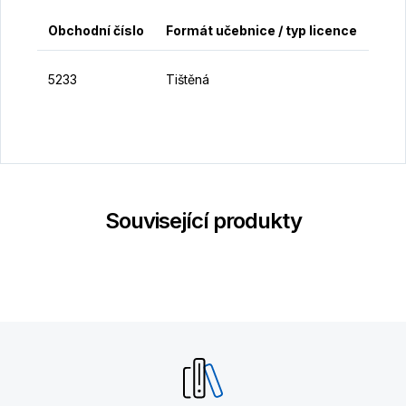
Obchodní číslo
Formát učebnice / typ licence
Cen
1
5233
Tištěná
K
Související produkty