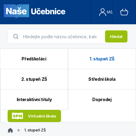
Můj účet
Hledat
Předškoláci
1. stupeň ZŠ
2. stupeň ZŠ
Střední škola
Interaktivní tituly
Doprodej
Virtuální škola
1. stupeň ZŠ