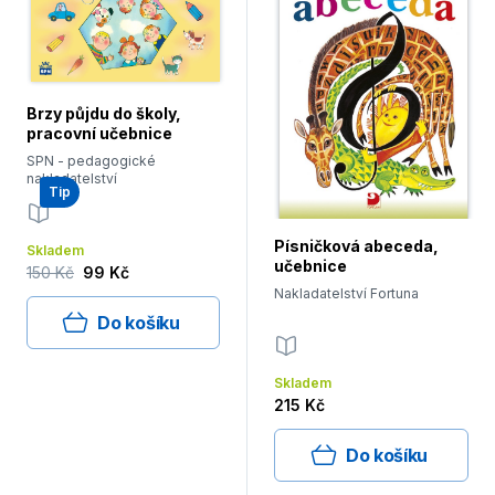
Brzy půjdu do školy,
pracovní učebnice
SPN - pedagogické
nakladatelství
Tip
Písničková abeceda,
Skladem
učebnice
150 Kč
99 Kč
Nakladatelství Fortuna
Do košíku
Skladem
215 Kč
Do košíku