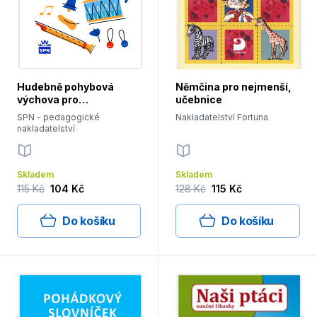
Hudebně pohybová
Němčina pro nejmenší,
výchova pro
učebnice
předškoláky, učebnice
SPN - pedagogické
Nakladatelství Fortuna
nakladatelství
Skladem
Skladem
115 Kč
104 Kč
128 Kč
115 Kč
Do košíku
Do košíku