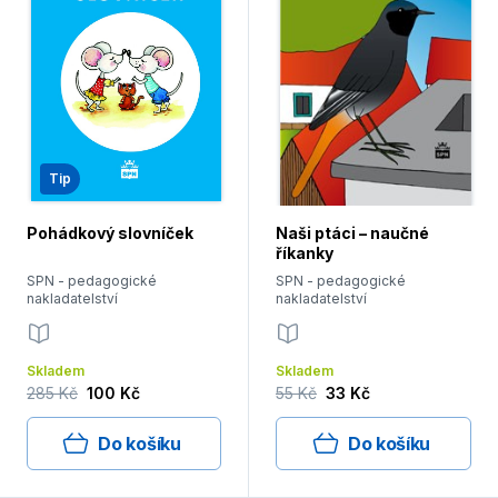
Tip
Pohádkový slovníček
Naši ptáci – naučné
říkanky
SPN - pedagogické
SPN - pedagogické
nakladatelství
nakladatelství
Skladem
Skladem
285 Kč
100 Kč
55 Kč
33 Kč
Do košíku
Do košíku