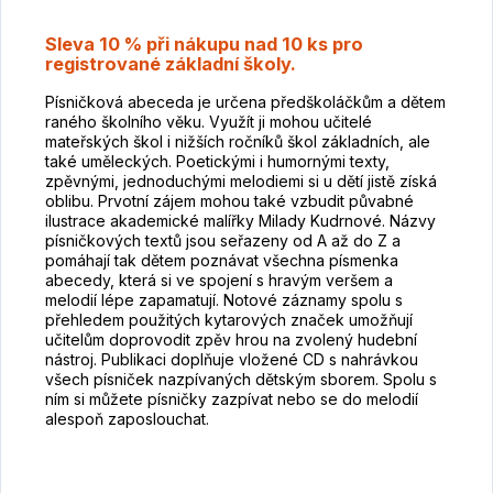
Sleva 10 % při nákupu nad 10 ks pro
registrované základní školy.
Písničková abeceda je určena předškoláčkům a dětem
raného školního věku. Využít ji mohou učitelé
mateřských škol i nižších ročníků škol základních, ale
také uměleckých. Poetickými i humornými texty,
zpěvnými, jednoduchými melodiemi si u dětí jistě získá
oblibu. Prvotní zájem mohou také vzbudit půvabné
ilustrace akademické malířky Milady Kudrnové. Názvy
písničkových textů jsou seřazeny od A až do Z a
pomáhají tak dětem poznávat všechna písmenka
abecedy, která si ve spojení s hravým veršem a
melodií lépe zapamatují. Notové záznamy spolu s
přehledem použitých kytarových značek umožňují
učitelům doprovodit zpěv hrou na zvolený hudební
nástroj. Publikaci doplňuje vložené CD s nahrávkou
všech písniček nazpívaných dětským sborem. Spolu s
ním si můžete písničky zazpívat nebo se do melodií
alespoň zaposlouchat.