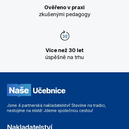
Ověřeno v praxi
zkušenými pedagogy
Více než 30 let
úspěšně na trhu
Jsme 4 partnerská nakladatelství! Stavíme na tradici,
nestojíme na místě! Jdeme společnou cestou!
Nakladatelství