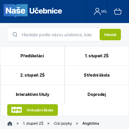
Můj účet
Hledat
Předškoláci
1. stupeň ZŠ
2. stupeň ZŠ
Střední škola
Interaktivní tituly
Doprodej
Virtuální škola
1. stupeň ZŠ
Cizí jazyky
Angličtina