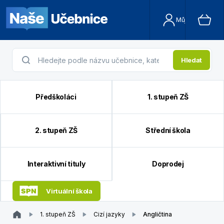
Můj účet
Hledat
Předškoláci
1. stupeň ZŠ
2. stupeň ZŠ
Střední škola
Interaktivní tituly
Doprodej
Virtuální škola
1. stupeň ZŠ
Cizí jazyky
Angličtina