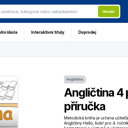
Hledat
dní škola
Interaktivní tituly
Doprodej
Angličtina
Angličtina 4
příručka
Metodická kniha je určena učitelů
Angličtiny Hello, kids! pro 4. roč