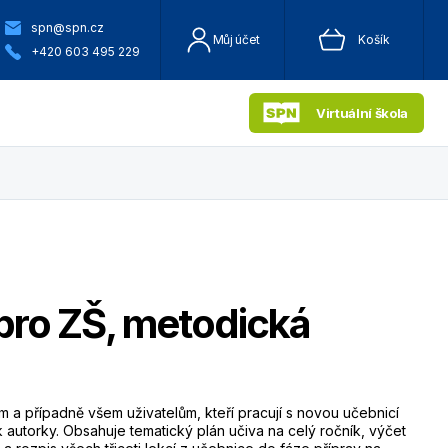
spn@spn.cz
Můj účet
Košík
+420 603 495 229
Virtuální škola
 pro ZŠ, metodická
m a případně všem uživatelům, kteří pracují s novou učebnicí
ník autorky. Obsahuje tematický plán učiva na celý ročník, výčet