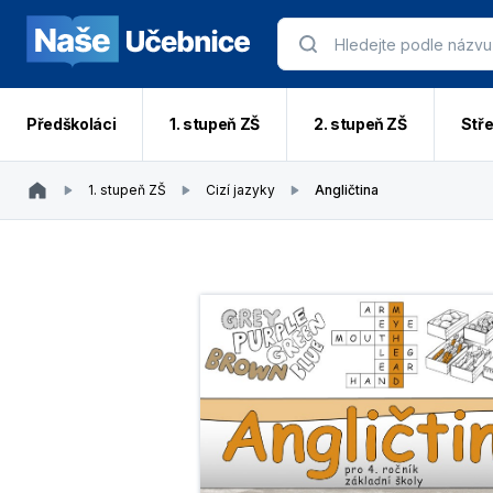
Předškoláci
1. stupeň ZŠ
2. stupeň ZŠ
Stře
1. stupeň ZŠ
Cizí jazyky
Angličtina