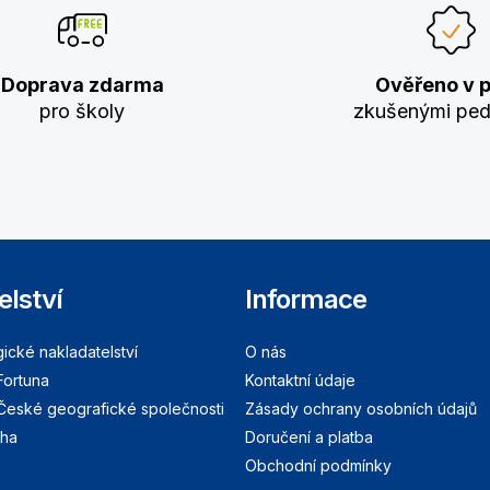
Doprava zdarma
Ověřeno v p
pro školy
zkušenými pe
elství
Informace
cké nakladatelství
O nás
Fortuna
Kontaktní údaje
 České geografické společnosti
Zásady ochrany osobních údajů
aha
Doručení a platba
Obchodní podmínky