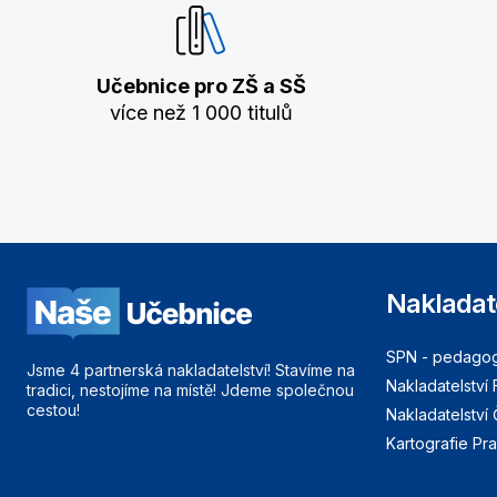
Učebnice pro ZŠ a SŠ
více než 1 000 titulů
Nakladat
SPN - pedagogi
Jsme 4 partnerská nakladatelství! Stavíme na
Nakladatelství 
tradici, nestojíme na místě! Jdeme společnou
cestou!
Nakladatelství
Kartografie Pr