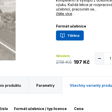
kompetencí a výstupů z učebnice a
výuku. Každá lekce je rozpracová
učebnicí, pracovním se...
čtěte více
Formát učebnice
Tištěná
Skladem
219 Kč
197 Kč
is produktu
Parametry
Všechny varianty produ
číslo
Formát učebnice / typ licence
Cena