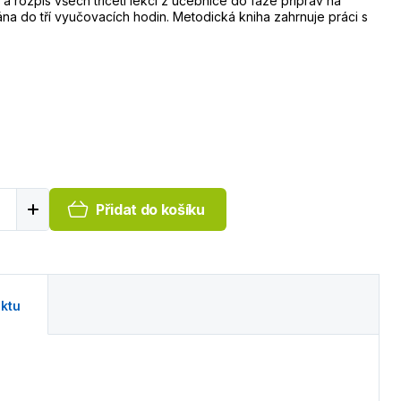
 rozpis všech třiceti lekcí z učebnice do fáze příprav na
na do tří vyučovacích hodin. Metodická kniha zahrnuje práci s
Přidat do košíku
ktu