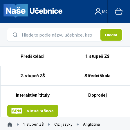
Můj účet
Hledat
Předškoláci
1. stupeň ZŠ
2. stupeň ZŠ
Střední škola
Interaktivní tituly
Doprodej
Virtuální škola
1. stupeň ZŠ
Cizí jazyky
Angličtina