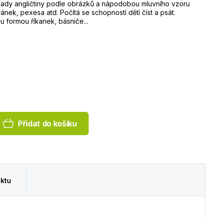
lady angličtiny podle obrázků a nápodobou mluvního vzoru
ek, pexesa atd. Počítá se schopností dětí číst a psát.
u formou říkanek, básniče...
Přidat do košíku
ktu