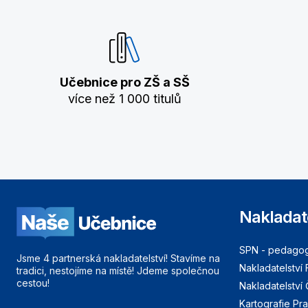
Učebnice pro ZŠ a SŠ
více než 1 000 titulů
Nakladat
SPN - pedagogi
Jsme 4 partnerská nakladatelství! Stavíme na
Nakladatelství 
tradici, nestojíme na místě! Jdeme společnou
cestou!
Nakladatelství
Kartografie Pr