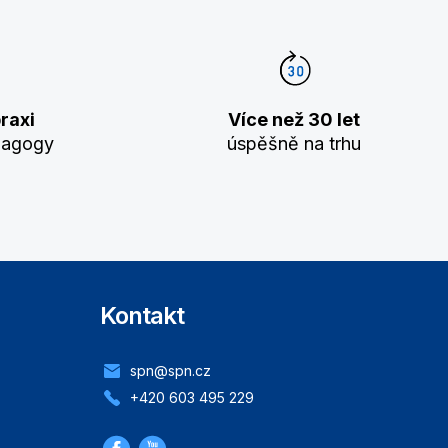
raxi
Více než 30 let
dagogy
úspěšně na trhu
Kontakt
spn@spn.cz
+420 603 495 229