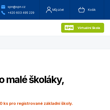
spn@spn.cz
Můj účet
Košík
+420 603 495 229
Virtuální škola
ro malé školáky,
0 ks pro registrované základní školy.