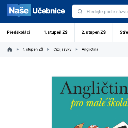
Předškoláci
1. stupeň ZŠ
2. stupeň ZŠ
Stře
1. stupeň ZŠ
Cizí jazyky
Angličtina