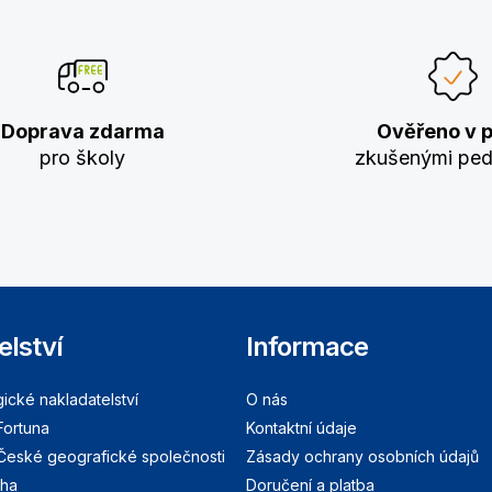
Doprava zdarma
Ověřeno v p
pro školy
zkušenými pe
elství
Informace
cké nakladatelství
O nás
Fortuna
Kontaktní údaje
 České geografické společnosti
Zásady ochrany osobních údajů
aha
Doručení a platba