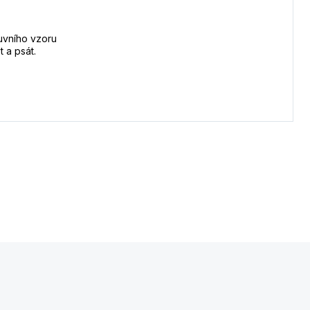
uvního vzoru
 a psát.