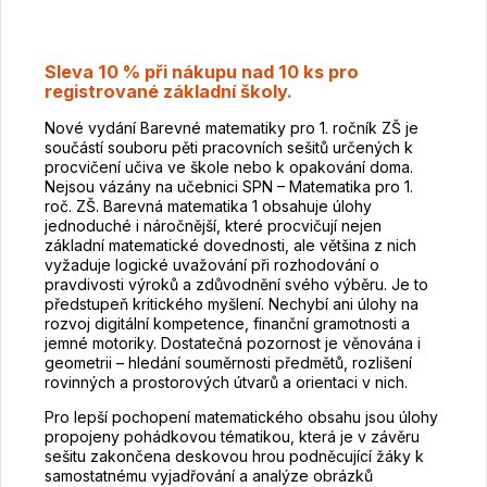
Sleva 10 % při nákupu nad 10 ks pro
registrované základní školy.
Nové vydání Barevné matematiky pro 1. ročník ZŠ je
součástí souboru pěti pracovních sešitů určených k
procvičení učiva ve škole nebo k opakování doma.
Nejsou vázány na učebnici SPN – Matematika pro 1.
roč. ZŠ. Barevná matematika 1 obsahuje úlohy
jednoduché i náročnější, které procvičují nejen
základní matematické dovednosti, ale většina z nich
vyžaduje logické uvažování při rozhodování o
pravdivosti výroků a zdůvodnění svého výběru. Je to
předstupeň kritického myšlení. Nechybí ani úlohy na
rozvoj digitální kompetence, finanční gramotnosti a
jemné motoriky. Dostatečná pozornost je věnována i
geometrii – hledání souměrnosti předmětů, rozlišení
rovinných a prostorových útvarů a orientaci v nich.
Pro lepší pochopení matematického obsahu jsou úlohy
propojeny pohádkovou tématikou, která je v závěru
sešitu zakončena deskovou hrou podněcující žáky k
samostatnému vyjadřování a analýze obrázků