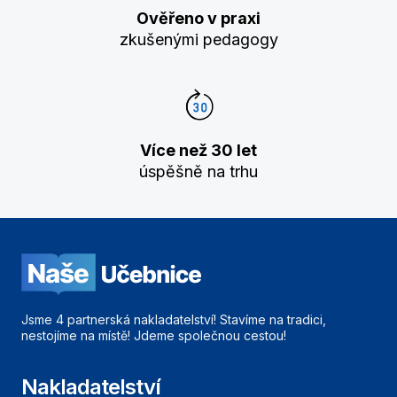
Ověřeno v praxi
zkušenými pedagogy
Více než 30 let
úspěšně na trhu
Jsme 4 partnerská nakladatelství! Stavíme na tradici,
nestojíme na místě! Jdeme společnou cestou!
Nakladatelství