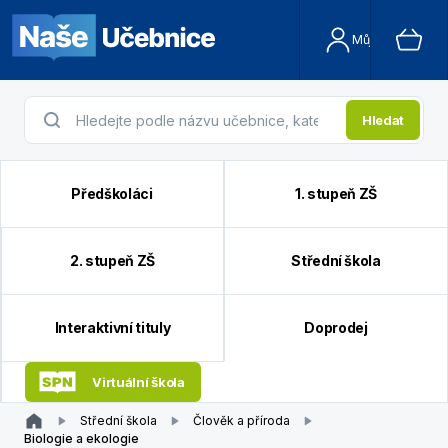
Můj účet
Hledat
Předškoláci
1. stupeň ZŠ
2. stupeň ZŠ
Střední škola
Interaktivní tituly
Doprodej
Virtuální škola
Střední škola
Člověk a příroda
Biologie a ekologie