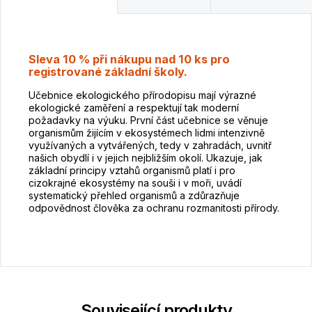
Sleva 10 % při nákupu nad 10 ks pro
registrované základní školy.
Učebnice ekologického přírodopisu mají výrazné
ekologické zaměření a respektují tak moderní
požadavky na výuku. První část učebnice se věnuje
organismům žijícím v ekosystémech lidmi intenzivně
využívaných a vytvářených, tedy v zahradách, uvnitř
našich obydlí i v jejich nejbližším okolí. Ukazuje, jak
základní principy vztahů organismů platí i pro
cizokrajné ekosystémy na souši i v moři, uvádí
systematický přehled organismů a zdůrazňuje
odpovědnost člověka za ochranu rozmanitosti přírody.
Související produkty