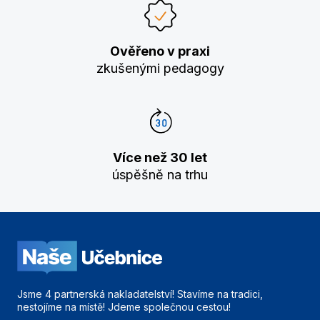
Ověřeno v praxi
zkušenými pedagogy
Více než 30 let
úspěšně na trhu
Jsme 4 partnerská nakladatelství! Stavíme na tradici,
nestojíme na místě! Jdeme společnou cestou!