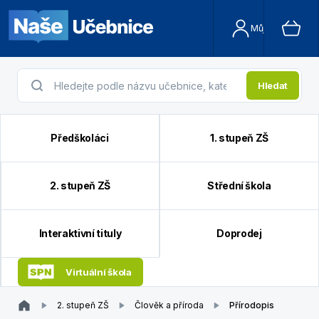
Můj účet
Hledat
Předškoláci
1. stupeň ZŠ
2. stupeň ZŠ
Střední škola
Interaktivní tituly
Doprodej
Virtuální škola
2. stupeň ZŠ
Člověk a příroda
Přírodopis