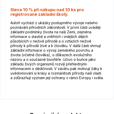
Sleva 10 % při nákupu nad 10 ks pro
registrované základní školy.
Autoři vychází z ukázky postupného vývoje našeho
poznávání přírodních zákonitostí. V první části uvádějí
základní podmínky života na naší Zemi, zejména
informace o stavbě a vnitřních i vnějších dějích
působících v neživé přírodě a o vztazích neživé
přírody k přírodě živé a k člověku. V další části shrnují
základní informace o vývoji zemského povrchu a
života (včetně člověka), o důkazech evolučního
názoru a o současné biosféře. Učivo o buňce jako
základu živých organismů rozvíjí přehlednými
informacemi o dědičnosti. V závěru pak motivují žáky k
uvědomování si krásy a rozmanitosti přírody naší vlasti
a zdůrazňují význam její ochrany v rámci Evropy i světa.