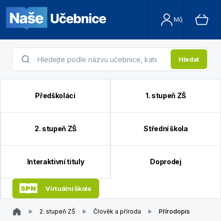
Můj účet
Hledat
Předškoláci
1. stupeň ZŠ
2. stupeň ZŠ
Střední škola
Interaktivní tituly
Doprodej
Virtuální škola
2. stupeň ZŠ
Člověk a příroda
Přírodopis