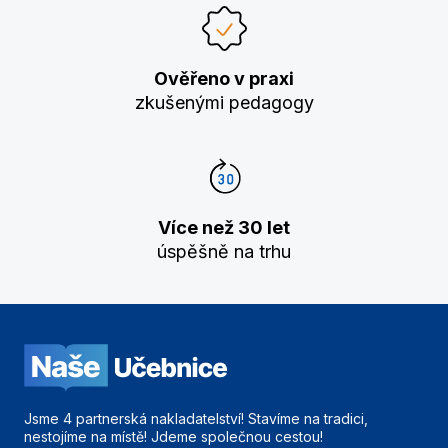
Ověřeno v praxi
zkušenými pedagogy
Více než 30 let
úspěšně na trhu
Jsme 4 partnerská nakladatelství! Stavíme na tradici,
nestojíme na místě! Jdeme společnou cestou!