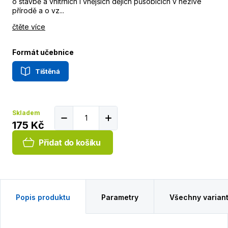
o stavbě a vnitřních i vnějších dějích působících v neživé
přírodě a o vz...
čtěte více
Formát učebnice
Tištěná
Skladem
175 Kč
Přidat do košíku
Popis produktu
Parametry
Všechny varian