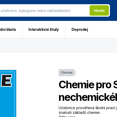
Hledat
dní škola
Interaktivní tituly
Doprodej
Chemie
Chemie pro 
nechemickéh
Učebnice prověřená školní praxí j
znalosti základů chemie.