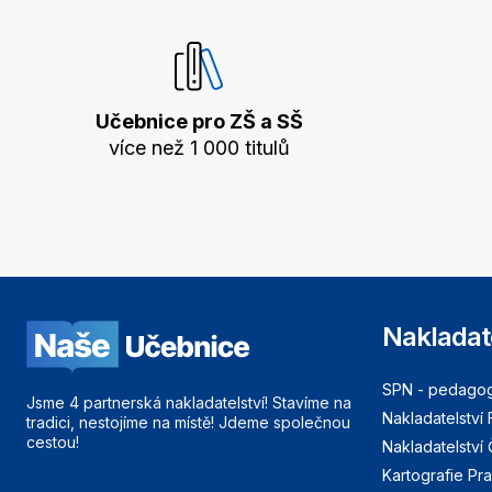
Učebnice pro ZŠ a SŠ
více než 1 000 titulů
Nakladat
SPN - pedagogi
Jsme 4 partnerská nakladatelství! Stavíme na
Nakladatelství 
tradici, nestojíme na místě! Jdeme společnou
cestou!
Nakladatelství
Kartografie Pr