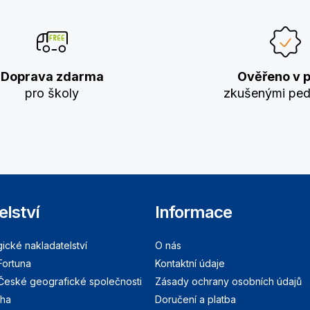
Doprava zdarma
Ověřeno v p
pro školy
zkušenými pe
elství
Informace
cké nakladatelství
O nás
Fortuna
Kontaktní údaje
 České geografické společnosti
Zásady ochrany osobních údajů
aha
Doručení a platba