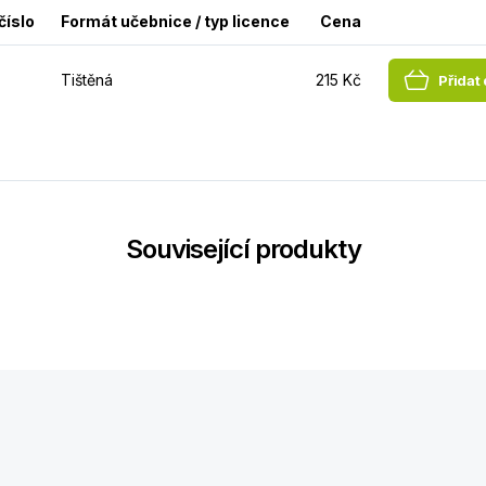
číslo
Formát učebnice / typ licence
Cena
Tištěná
215 Kč
Přidat
Související produkty