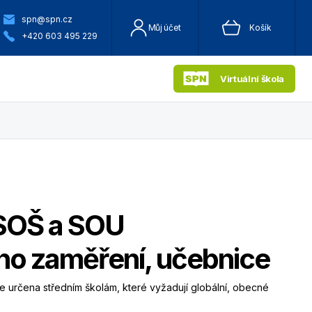
spn@spn.cz
Můj účet
Košík
+420 603 495 229
Virtuální škola
SOŠ a SOU
o zaměření, učebnice
e určena středním školám, které vyžadují globální, obecné