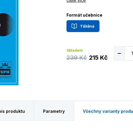
čtěte více
Formát učebnice
Tištěná
Skladem
239 Kč
215 Kč
is produktu
Parametry
Všechny varianty produ