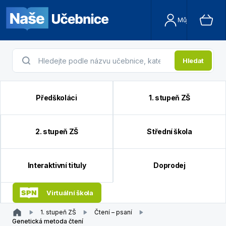
Můj účet
Hledat
Předškoláci
1. stupeň ZŠ
2. stupeň ZŠ
Střední škola
Interaktivní tituly
Doprodej
Virtuální škola
1. stupeň ZŠ
Čtení – psaní
Genetická metoda čtení