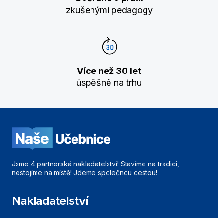
zkušenými pedagogy
Více než 30 let
úspěšně na trhu
Jsme 4 partnerská nakladatelství! Stavíme na tradici,
nestojíme na místě! Jdeme společnou cestou!
Nakladatelství