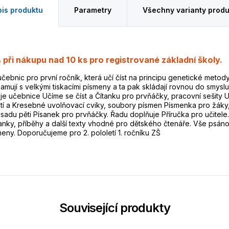
is produktu
Parametry
Všechny varianty produ
 při nákupu nad 10 ks pro registrované základní školy.
učebnic pro první ročník, která učí číst na principu genetické metody
amují s velkými tiskacími písmeny a ta pak skládají rovnou do smyslu
e učebnice Učíme se číst a Čítanku pro prvňáčky, pracovní sešity U
stí a Kresebné uvolňovací cviky, soubory písmen Písmenka pro žáky
a sadu pěti Písanek pro prvňáčky. Řadu doplňuje Příručka pro učitel
anky, příběhy a další texty vhodné pro dětského čtenáře. Vše psán
meny. Doporučujeme pro 2. pololetí 1. ročníku ZŠ
Související produkty