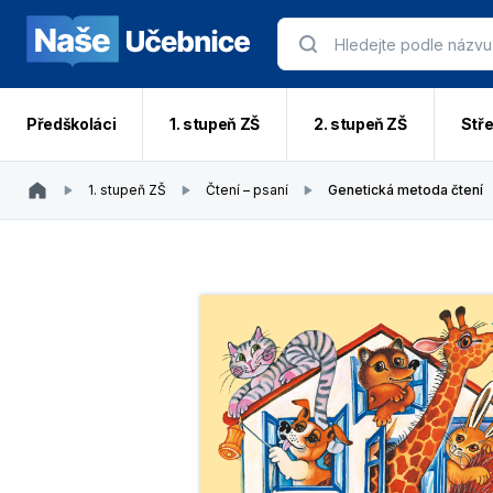
Předškoláci
1. stupeň ZŠ
2. stupeň ZŠ
Stře
1. stupeň ZŠ
Čtení – psaní
Genetická metoda čtení