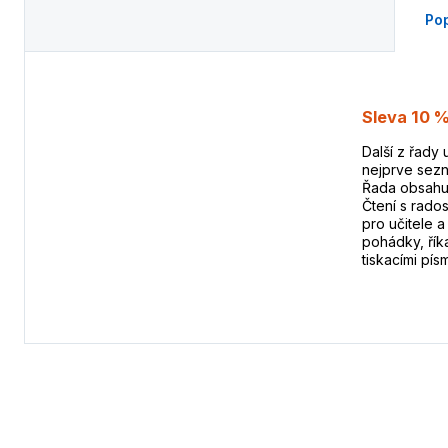
Pop
Sleva 10 %
Další z řady 
nejprve sezn
Řada obsahuj
Čtení s rado
pro učitele 
pohádky, řík
tiskacími pís