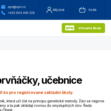
spn@spn.cz
Můj účet
Košík
+420 603 495 229
Virtuální škola
prvňáčky, učebnice
0 ks pro registrované základní školy.
ník, která učí číst na principu genetické metody. Žáci se nejprve
meny a ta pak skládají rovnou do smysluplných slov. Řada
 Čítank...