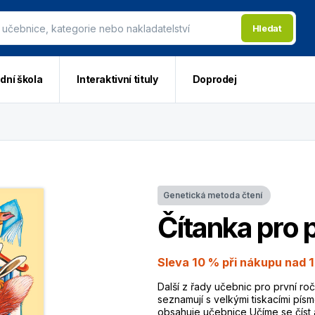
Hledat
dní škola
Interaktivní tituly
Doprodej
Genetická metoda čtení
Čítanka pro 
Sleva 10 % při nákupu nad 1
Další z řady učebnic pro první roč
seznamují s velkými tiskacími pís
obsahuje učebnice Učíme se číst a