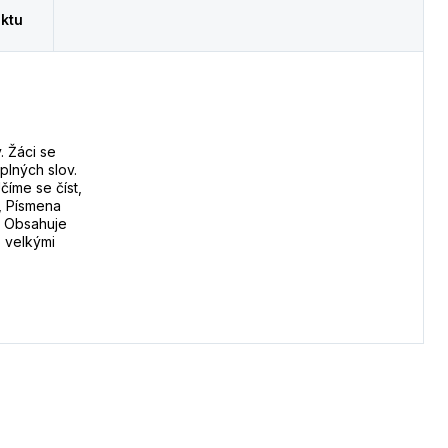
ktu
. Žáci se
plných slov.
číme se číst,
, Písmena
e. Obsahuje
o velkými