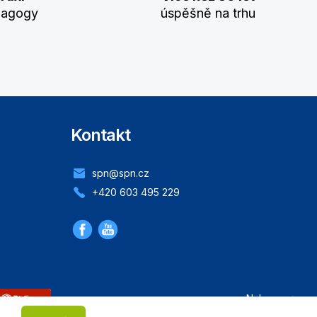
dagogy
úspěšně na trhu
Kontakt
spn@spn.cz
+420 603 495 229
Nahoru