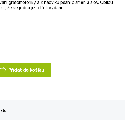
ání grafomotoriky a k nácviku psaní písmen a slov. Oblibu
t, že se jedná již o třetí vydání.
Přidat do košíku
ktu