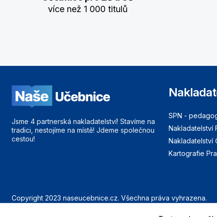
více než 1 000 titulů
Nakladat
SPN - pedagogi
Jsme 4 partnerská nakladatelství! Stavíme na
Nakladatelství 
tradici, nestojíme na místě! Jdeme společnou
cestou!
Nakladatelství
Kartografie Pr
Copyright 2023 naseucebnice.cz. Všechna práva vyhrazena.
Launched from land to cloud by Eluvians