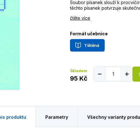
Soubor písanek slouží k procvičov
těchto písanek potvrzuje skutečnos
čtěte více
Formát učebnice
Tištěná
Skladem
95 Kč
is produktu
Parametry
Všechny varianty produ