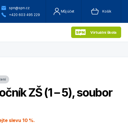
spn@spn.cz
Můj účet
Košík
+420 603 495 229
Virtuální škola
tení
ročník ZŠ (1 – 5), soubor
jte slevu 10 %.