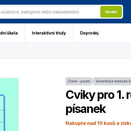
Hledat
dní škola
Interaktivní tituly
Doprodej
Čtení – psaní
Genetická metoda č
Cviky pro 1. 
písanek
Nakupte nad 10 kusů a získe