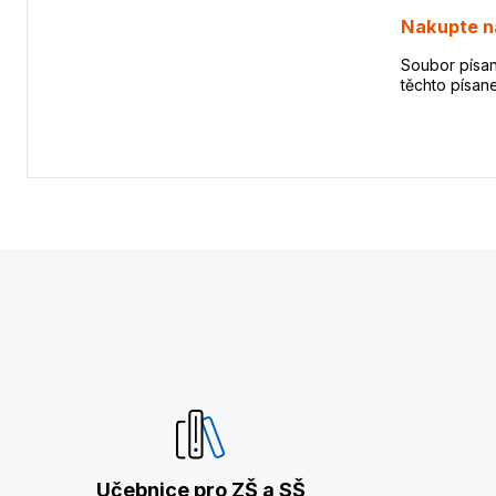
Nakupte na
Soubor písan
těchto písane
Učebnice pro ZŠ a SŠ