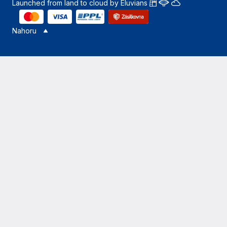
Launched from land to cloud by Eluvians
Nahoru