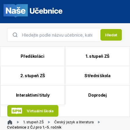
Hledat
Předškoláci
1. stupeň ZŠ
2. stupeň ZŠ
Střední škola
Interaktivní tituly
Doprodej
Virtuální škola
1. stupeň ZŠ
Český jazyk a literatura
Cvičebnice z ČJ pro 1.–5. ročník