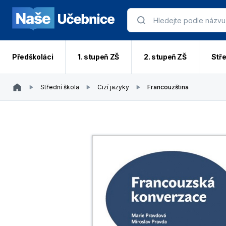
Předškoláci
1. stupeň ZŠ
2. stupeň ZŠ
Stře
Střední škola
Cizí jazyky
Francouzština