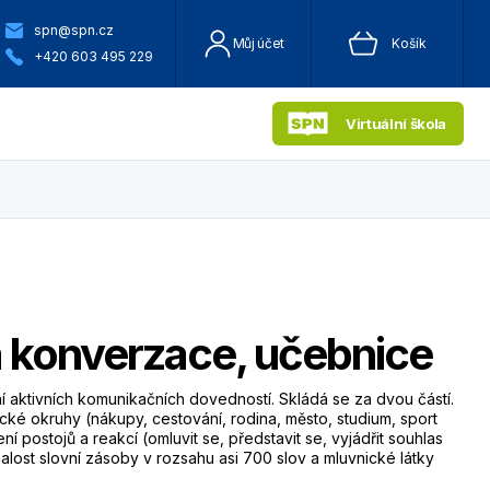
spn@spn.cz
Můj účet
Košík
+420 603 495 229
Virtuální škola
 konverzace, učebnice
í aktivních komunikačních dovedností. Skládá se za dvou částí.
cké okruhy (nákupy, cestování, rodina, město, studium, sport
ní postojů a reakcí (omluvit se, představit se, vyjádřit souhlas
lost slovní zásoby v rozsahu asi 700 slov a mluvnické látky