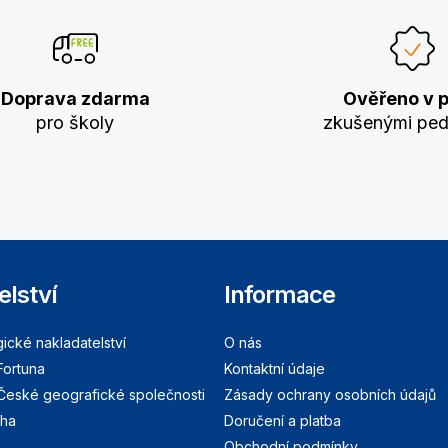
Doprava zdarma
Ověřeno v p
pro školy
zkušenými pe
elství
Informace
cké nakladatelství
O nás
Fortuna
Kontaktní údaje
 České geografické společnosti
Zásady ochrany osobních údajů
aha
Doručení a platba
Obchodní podmínky