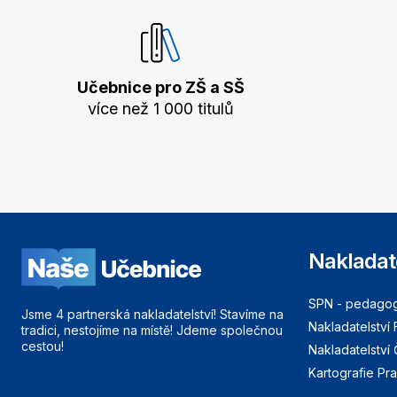
Učebnice pro ZŠ a SŠ
více než 1 000 titulů
Nakladat
SPN - pedagogi
Jsme 4 partnerská nakladatelství! Stavíme na
Nakladatelství 
tradici, nestojíme na místě! Jdeme společnou
cestou!
Nakladatelství
Kartografie Pr