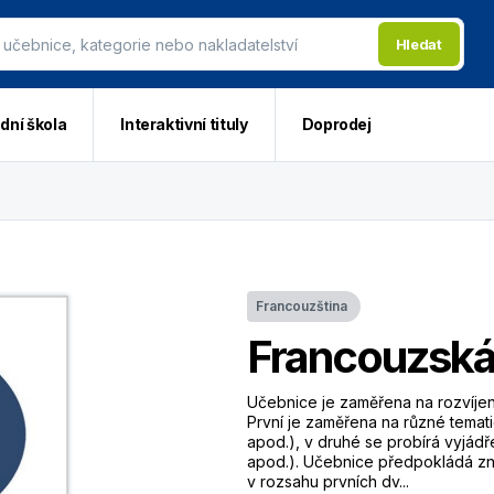
Hledat
dní škola
Interaktivní tituly
Doprodej
Francouzština
Francouzská
Učebnice je zaměřena na rozvíjen
První je zaměřena na různé temati
apod.), v druhé se probírá vyjádře
apod.). Učebnice předpokládá zna
v rozsahu prvních dv...