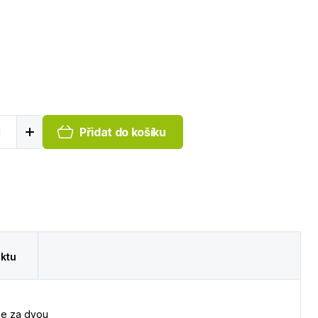
Přidat do košíku
ktu
se za dvou