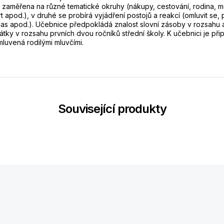
 je zaměřena na různé tematické okruhy (nákupy, cestování, rodina, m
t apod.), v druhé se probírá vyjádření postojů a reakcí (omluvit se, 
hlas apod.). Učebnice předpokládá znalost slovní zásoby v rozsahu 
átky v rozsahu prvních dvou ročníků střední školy. K učebnici je př
luvená rodilými mluvčími.
Související produkty