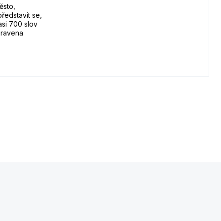
ěsto,
představit se,
asi 700 slov
ipravena