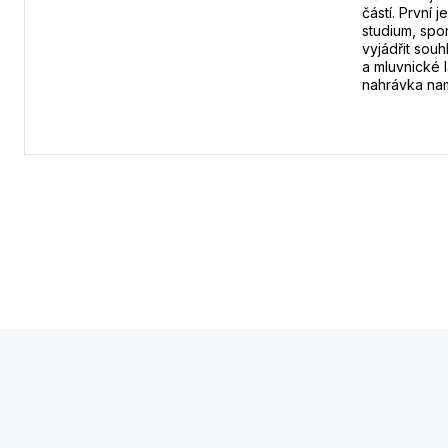
částí. První
studium, spor
vyjádřit sou
a mluvnické l
nahrávka nam