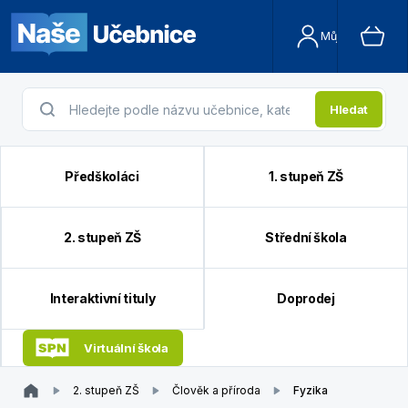
Můj účet
Hledat
Předškoláci
1. stupeň ZŠ
2. stupeň ZŠ
Střední škola
Interaktivní tituly
Doprodej
Virtuální škola
2. stupeň ZŠ
Člověk a příroda
Fyzika