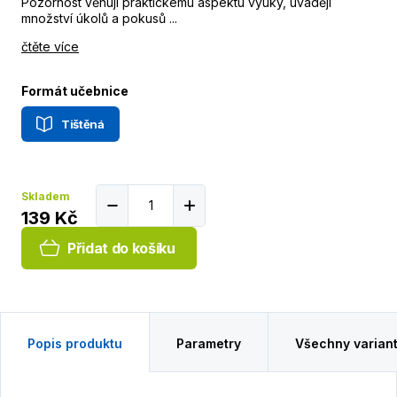
Pozornost věnují praktickému aspektu výuky, uvádějí
množství úkolů a pokusů ...
čtěte více
Formát učebnice
Tištěná
Skladem
139 Kč
Přidat do košíku
Popis produktu
Parametry
Všechny varian