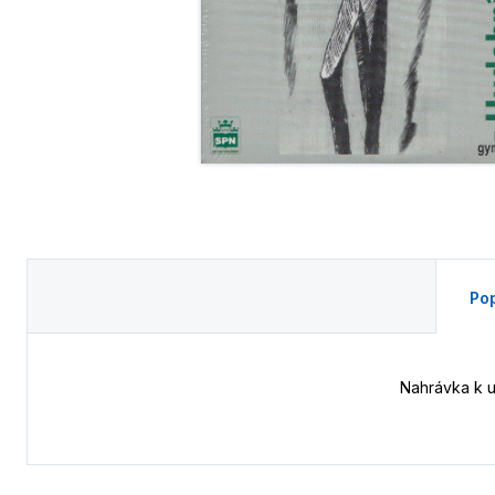
Pop
Nahrávka k u