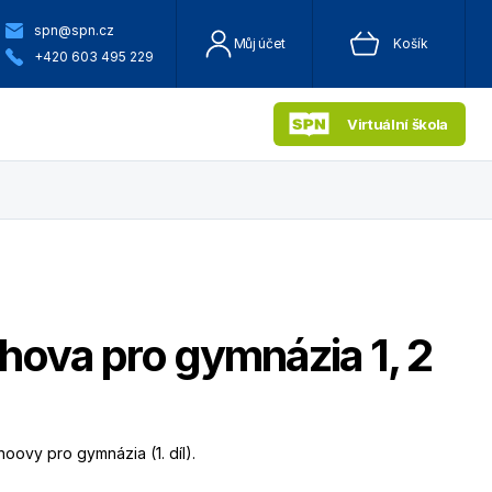
spn@spn.cz
Můj účet
Košík
+420 603 495 229
Virtuální škola
hova pro gymnázia 1, 2
oovy pro gymnázia (1. díl).