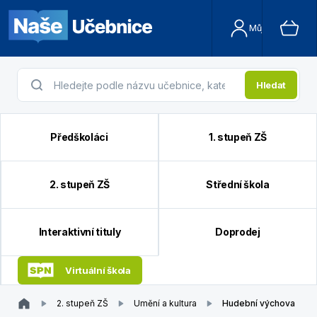
Můj účet
Hledat
Předškoláci
1. stupeň ZŠ
2. stupeň ZŠ
Střední škola
Interaktivní tituly
Doprodej
Virtuální škola
2. stupeň ZŠ
Umění a kultura
Hudební výchova