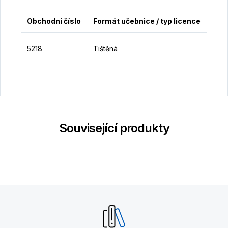
Obchodní číslo
Formát učebnice / typ licence
Cen
1
5218
Tištěná
K
Související produkty