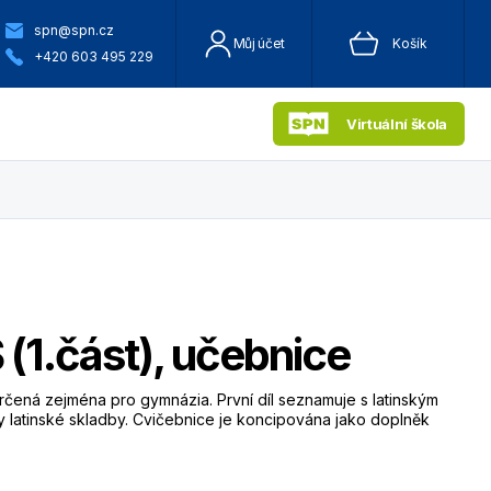
spn@spn.cz
Můj účet
Košík
+420 603 495 229
Virtuální škola
 (1.část), učebnice
určená zejména pro gymnázia. První díl seznamuje s latinským
y latinské skladby. Cvičebnice je koncipována jako doplněk