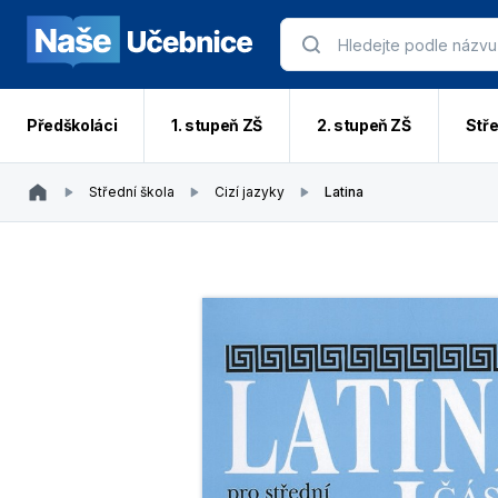
Předškoláci
1. stupeň ZŠ
2. stupeň ZŠ
Stře
Střední škola
Cizí jazyky
Latina