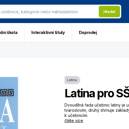
Hledat
dní škola
Interaktivní tituly
Doprodej
Latina
Latina pro SŠ
Dvoudílná řada učebnic latiny je 
tvaroslovím, druhý shrnuje základ
k učebnicím.
čtěte více