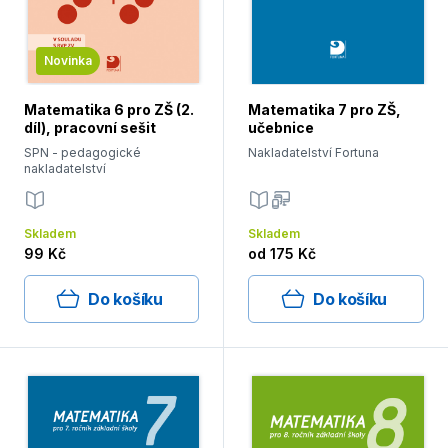
Novinka
Matematika 6 pro ZŠ (2.
Matematika 7 pro ZŠ,
díl), pracovní sešit
učebnice
SPN - pedagogické
Nakladatelství Fortuna
nakladatelství
Skladem
Skladem
99 Kč
od
175 Kč
Do košíku
Do košíku