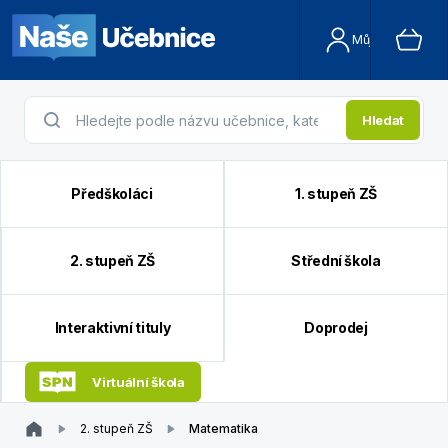
Můj účet
Hledat
Předškoláci
1. stupeň ZŠ
2. stupeň ZŠ
Střední škola
Interaktivní tituly
Doprodej
Virtuální škola
2. stupeň ZŠ
Matematika