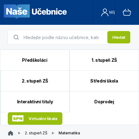
Můj účet
Hledat
Předškoláci
1. stupeň ZŠ
2. stupeň ZŠ
Střední škola
Interaktivní tituly
Doprodej
Virtuální škola
2. stupeň ZŠ
Matematika