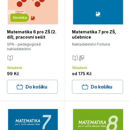
Novinka
Matematika 6 pro ZŠ (2.
Matematika 7 pro ZŠ,
díl), pracovní sešit
učebnice
SPN - pedagogické
Nakladatelství Fortuna
nakladatelství
Skladem
Skladem
99 Kč
od
175 Kč
Do košíku
Do košíku