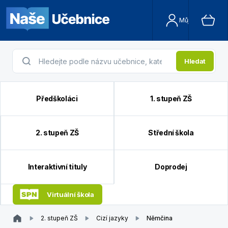
Můj účet
Hledat
Předškoláci
1. stupeň ZŠ
2. stupeň ZŠ
Střední škola
Interaktivní tituly
Doprodej
Virtuální škola
2. stupeň ZŠ
Cizí jazyky
Němčina