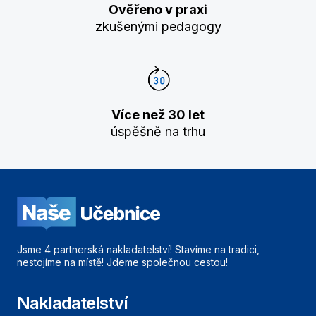
Ověřeno v praxi
zkušenými pedagogy
Více než 30 let
úspěšně na trhu
Jsme 4 partnerská nakladatelství! Stavíme na tradici,
nestojíme na místě! Jdeme společnou cestou!
Nakladatelství