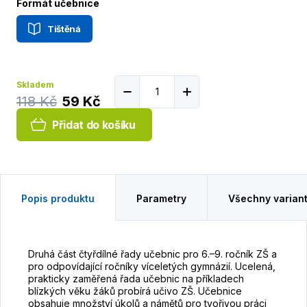
Formát učebnice
Tištěná
Skladem
118 Kč
59 Kč
Přidat do košíku
Popis produktu
Parametry
Všechny varian
Druhá část čtyřdílné řady učebnic pro 6.–9. ročník ZŠ a
pro odpovídající ročníky víceletých gymnázií. Ucelená,
prakticky zaměřená řada učebnic na příkladech
blízkých věku žáků probírá učivo ZŠ. Učebnice
obsahuje množství úkolů a námětů pro tvořivou práci