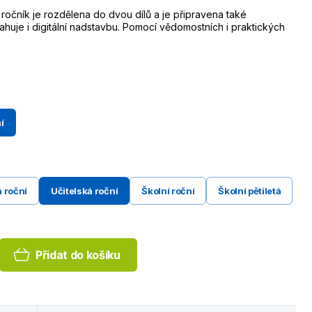
ročník je rozdělena do dvou dílů a je připravena také
huje i digitální nadstavbu. Pomocí vědomostních i praktických
í
 roční
Učitelská roční
Školní roční
Školní pětiletá
Přidat do košíku