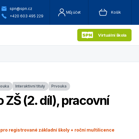
spn@spn.cz
Můj účet
Košík
+420 603 495 229
Virtuální škola
vouka
Interaktivní tituly
Prvouka
 ZŠ (2. díl), pracovní
 pro registrované základní školy + roční multilicence