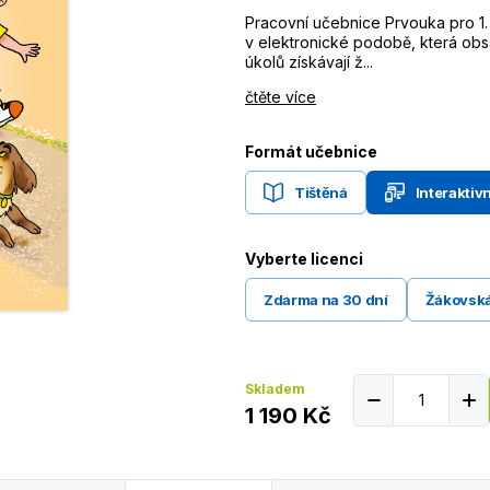
Pracovní učebnice Prvouka pro 1. 
v elektronické podobě, která obsa
úkolů získávají ž...
čtěte více
Formát učebnice
Tištěná
Interaktivn
Vyberte licenci
Zdarma na 30 dní
Žákovská
Skladem
1 190 Kč