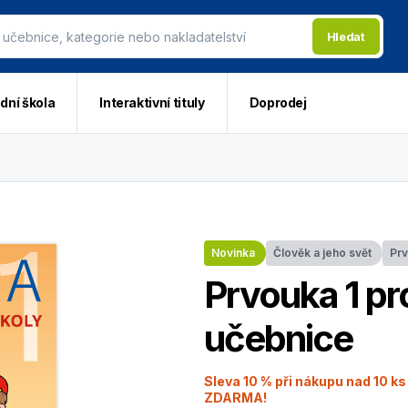
Hledat
dní škola
Interaktivní tituly
Doprodej
Novinka
Člověk a jeho svět
Pr
Prvouka 1 pro
učebnice
Sleva 10 % při nákupu nad 10 ks
ZDARMA!