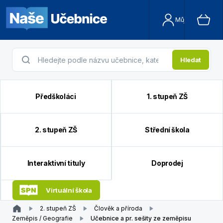
Můj účet
Hledat
Předškoláci
1. stupeň ZŠ
2. stupeň ZŠ
Střední škola
Interaktivní tituly
Doprodej
Virtuální škola
2. stupeň ZŠ
Člověk a příroda
Zeměpis / Geografie
Učebnice a pr. sešity ze zeměpisu