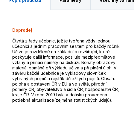
Popis produktu
Parametry
Všechny varian
Doprodej
Čtvrtá z řady učebnic, jež je tvořena vždy jednou
učebnicí a jedním pracovním sešitem pro každý ročník.
Učivo je rozdělené na základní a rozšiřující, které
poskytuje další informace, posiluje mezipředmětové
vztahy a přináší náměty na diskuzi. Bohatý obrazový
materiál pomáhá při výkladu učiva a při plnění úloh. V
závěru každé učebnice je výkladový slovníček
vybraných pojmů a rejstřík důležitých pojmů. Obsah:
poloha a postavení ČR v EU a ve světě, přírodní
poměry ČR, obyvatelstvo a sídla ČR, hospodářství ČR,
kraje ČR. V roce 2019 byla v dotisku provedena
potřebná aktualizace(zejména statistických údajů).