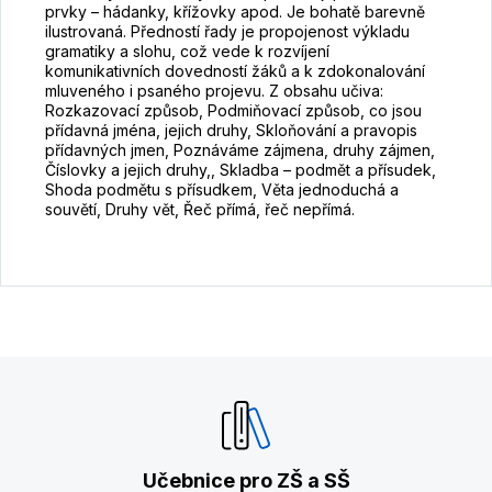
prvky – hádanky, křížovky apod. Je bohatě barevně
ilustrovaná. Předností řady je propojenost výkladu
gramatiky a slohu, což vede k rozvíjení
komunikativních dovedností žáků a k zdokonalování
mluveného i psaného projevu. Z obsahu učiva:
Rozkazovací způsob, Podmiňovací způsob, co jsou
přídavná jména, jejich druhy, Skloňování a pravopis
přídavných jmen, Poznáváme zájmena, druhy zájmen,
Číslovky a jejich druhy,, Skladba – podmět a přísudek,
Shoda podmětu s přísudkem, Věta jednoduchá a
souvětí, Druhy vět, Řeč přímá, řeč nepřímá.
Učebnice pro ZŠ a SŠ