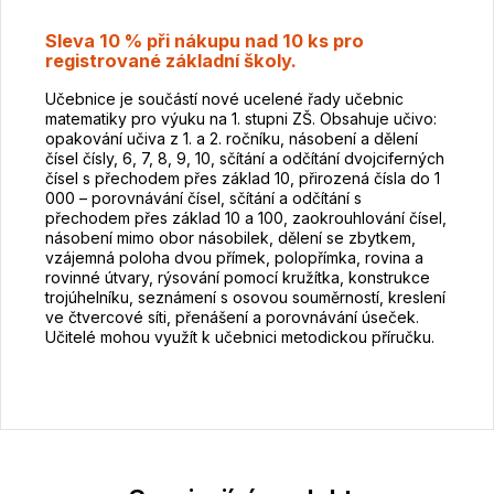
Sleva 10 % při nákupu nad 10 ks pro
registrované základní školy.
Učebnice je součástí nové ucelené řady učebnic
matematiky pro výuku na 1. stupni ZŠ. Obsahuje učivo:
opakování učiva z 1. a 2. ročníku, násobení a dělení
čísel čísly, 6, 7, 8, 9, 10, sčítání a odčítání dvojciferných
čísel s přechodem přes základ 10, přirozená čísla do 1
000 – porovnávání čísel, sčítání a odčítání s
přechodem přes základ 10 a 100, zaokrouhlování čísel,
násobení mimo obor násobilek, dělení se zbytkem,
vzájemná poloha dvou přímek, polopřímka, rovina a
rovinné útvary, rýsování pomocí kružítka, konstrukce
trojúhelníku, seznámení s osovou souměrností, kreslení
ve čtvercové síti, přenášení a porovnávání úseček.
Učitelé mohou využít k učebnici metodickou příručku.