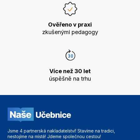
Ověřeno v praxi
zkušenými pedagogy
Více než 30 let
úspěšně na trhu
Jsme 4 partnerská nakladatelství! Stavíme na tradici,
nestojíme na místě! Jdeme společnou cestou!