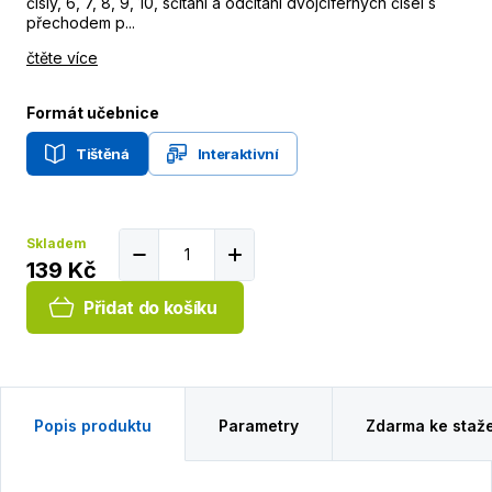
čísly, 6, 7, 8, 9, 10, sčítání a odčítání dvojciferných čísel s
přechodem p...
čtěte více
Formát učebnice
Tištěná
Interaktivní
Skladem
139 Kč
Přidat do košíku
Popis produktu
Parametry
Zdarma ke staž