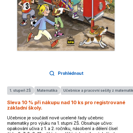
Prohlédnout
1. stupeň ZŠ
Matematika
Učebnice a pracovní sešity z matemati
Sleva 10 % při nákupu nad 10 ks pro registrované
základní školy.
Učebnice je součástí nové ucelené řady učebnic
matematiky pro výuku na 1. stupni ZŠ. Obsahuje učivo:
opakování učiva z 1. a 2. ročníku, násobení a dělení čísel