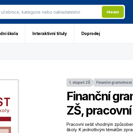
Hledat
dní škola
Interaktivní tituly
Doprodej
1. stupeň ZŠ
Finanční gramotnost
Finanční gra
ZŠ, pracovní 
Pracovní sešit vhodným způsobem 
školy. K jednotlivým tématům zpr