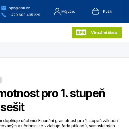
spn@spn.cz
Můj účet
Košík
+420 603 495 229
Virtuální škola
motnost pro 1. stupeň
sešit
doplňuje učebnici Finanční gramotnost pro 1. stupeň základní
acovaným v učebnici se vztahuje řada příkladů, samostatných