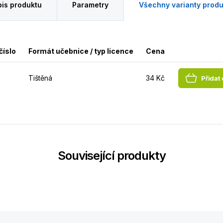
is produktu
Parametry
Všechny varianty produ
číslo
Formát učebnice / typ licence
Cena
Tištěná
34 Kč
Přidat
Související produkty