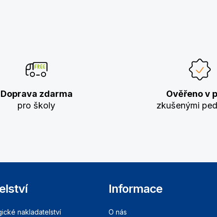
Doprava zdarma
Ověřeno v p
pro školy
zkušenými pe
elství
Informace
cké nakladatelství
O nás