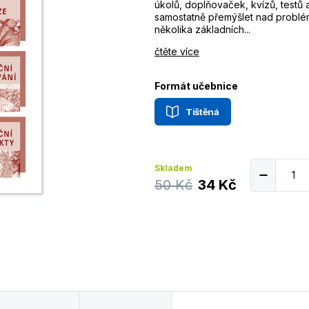
úkolů, doplňovaček, kvízů, testů a
samostatně přemýšlet nad problémy
několika základních...
čtěte více
Formát učebnice
Tištěná
Skladem
50 Kč
34 Kč