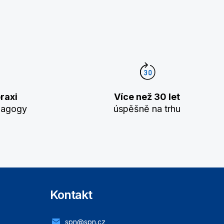
raxi
Více než 30 let
dagogy
úspěšně na trhu
Kontakt
spn@spn.cz