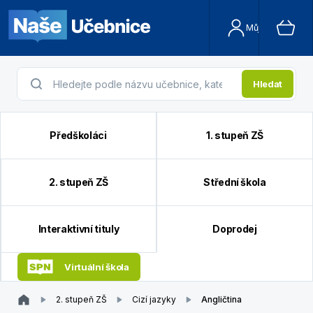
Můj účet
Hledat
Předškoláci
1. stupeň ZŠ
2. stupeň ZŠ
Střední škola
Interaktivní tituly
Doprodej
Virtuální škola
2. stupeň ZŠ
Cizí jazyky
Angličtina