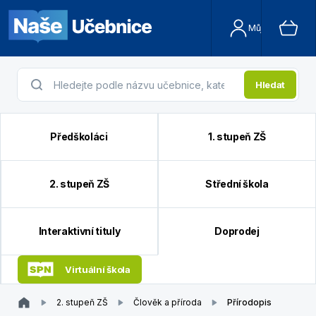
Můj účet
Hledat
Předškoláci
1. stupeň ZŠ
2. stupeň ZŠ
Střední škola
Interaktivní tituly
Doprodej
Virtuální škola
2. stupeň ZŠ
Člověk a příroda
Přírodopis