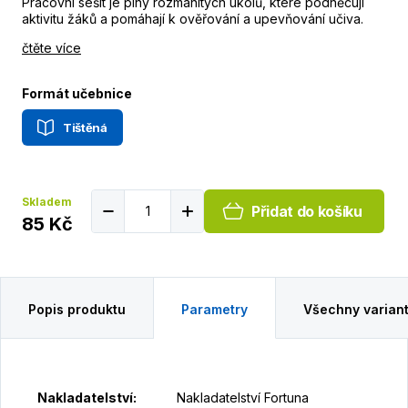
Pracovní sešit je plný rozmanitých úkolů, které podněcují
aktivitu žáků a pomáhají k ověřování a upevňování učiva.
čtěte více
Formát učebnice
Tištěná
Skladem
Přidat do košíku
85 Kč
Popis produktu
Parametry
Všechny varian
Nakladatelství
:
Nakladatelství Fortuna