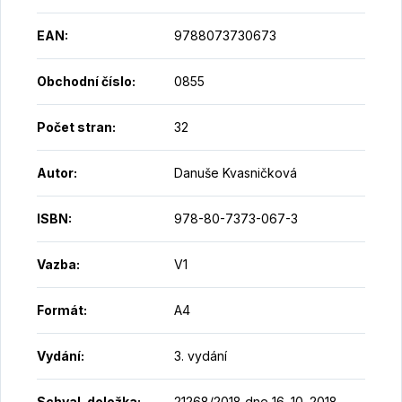
EAN
:
9788073730673
Obchodní číslo
:
0855
Počet stran
:
32
Autor
:
Danuše Kvasničková
ISBN
:
978-80-7373-067-3
Vazba
:
V1
Formát
:
A4
Vydání
:
3. vydání
Schval. doložka
:
21268/2018 dne 16. 10. 2018