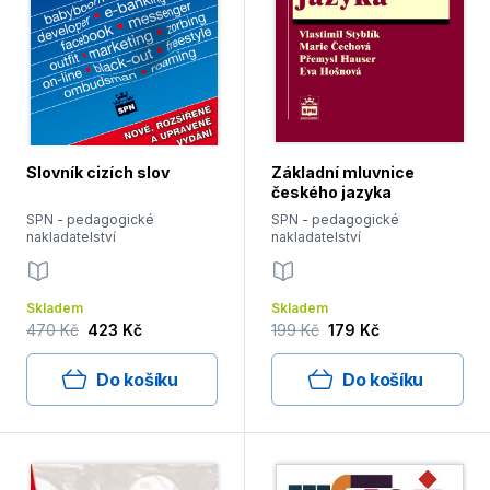
Slovník cizích slov
Základní mluvnice
českého jazyka
SPN - pedagogické
SPN - pedagogické
nakladatelství
nakladatelství
Skladem
Skladem
470 Kč
423 Kč
199 Kč
179 Kč
Do košíku
Do košíku