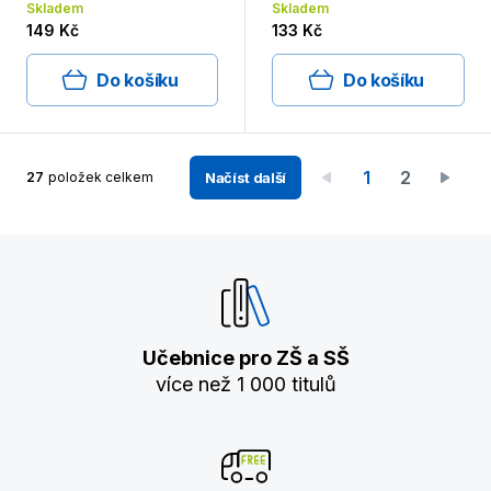
Skladem
Skladem
149 Kč
133 Kč
Do košíku
Do košíku
1
2
27
položek celkem
Načíst další
Učebnice pro ZŠ a SŠ
více než 1 000 titulů