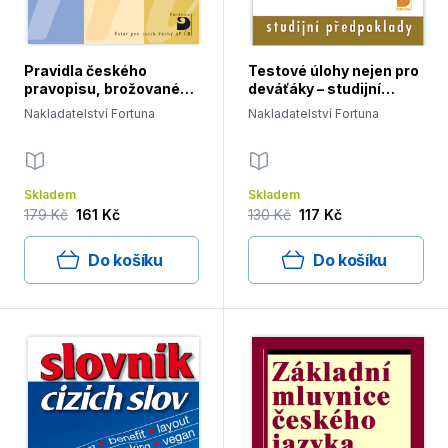
Pravidla českého
Testové úlohy nejen pro
pravopisu, brožované
deváťáky – studijní
vydání
předpoklady
Nakladatelství Fortuna
Nakladatelství Fortuna
Skladem
Skladem
179 Kč
161 Kč
130 Kč
117 Kč
Do košíku
Do košíku