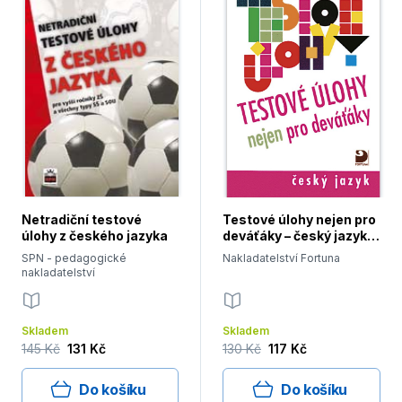
Netradiční testové
Testové úlohy nejen pro
úlohy z českého jazyka
deváťáky – český jazyk,
cvičebnice
SPN - pedagogické
Nakladatelství Fortuna
nakladatelství
Skladem
Skladem
145 Kč
131 Kč
130 Kč
117 Kč
Do košíku
Do košíku