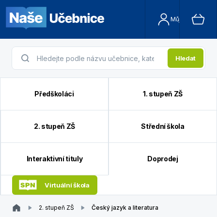
Můj účet
Hledat
Předškoláci
1. stupeň ZŠ
2. stupeň ZŠ
Střední škola
Interaktivní tituly
Doprodej
Virtuální škola
2. stupeň ZŠ
Český jazyk a literatura