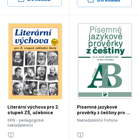
Literární výchova pro 2.
Písemné jazykové
stupeň ZŠ, učebnice
prověrky z češtiny pro 2.
stupeň ZŠ, cvičebnice
SPN - pedagogické
Nakladatelství Fortuna
nakladatelství