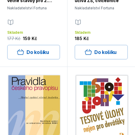
větné stavby pro 2.
učiva ZŠ, cvičebnice
stupeň ZŠ, cvičebnice
Nakladatelství Fortuna
Nakladatelství Fortuna
Skladem
Skladem
177 Kč
159 Kč
185 Kč
Do košíku
Do košíku