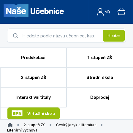
Můj účet
Hledat
Předškoláci
1. stupeň ZŠ
2. stupeň ZŠ
Střední škola
Interaktivní tituly
Doprodej
Virtuální škola
2. stupeň ZŠ
Český jazyk a literatura
Literární výchova