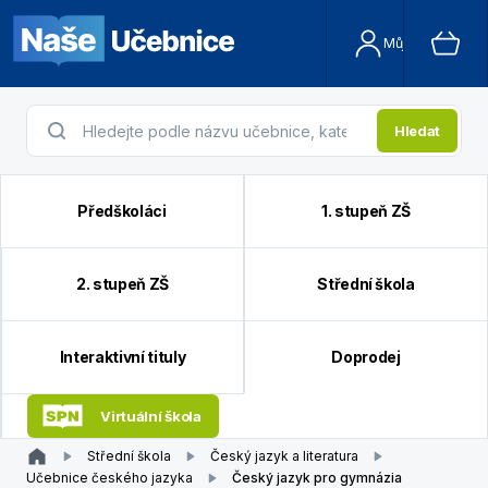
Můj účet
Hledat
Předškoláci
1. stupeň ZŠ
2. stupeň ZŠ
Střední škola
Interaktivní tituly
Doprodej
Virtuální škola
Střední škola
Český jazyk a literatura
Učebnice českého jazyka
Český jazyk pro gymnázia