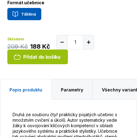
Formát učebnice
Tištěná
Skladem
209 Kč
188 Kč
Přidat do košíku
Popis produktu
Parametry
Všechny varian
Druhá ze souboru čtyř prakticky pojatých učebnic s
množstvím cvičení a úkolů. Autor systematicky vede
žáky k osvojování klíčových kompetencí v oblasti
jazykového systému a praktické stylistiky. Učebnice
tak rozvíjejí abstraktní myšlení středoškoláků, stejně