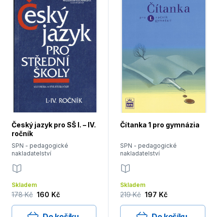
Český jazyk pro SŠ I. – IV.
Čítanka 1 pro gymnázia
ročník
SPN - pedagogické
SPN - pedagogické
nakladatelství
nakladatelství
Skladem
Skladem
178 Kč
160 Kč
219 Kč
197 Kč
Do košíku
Do košíku