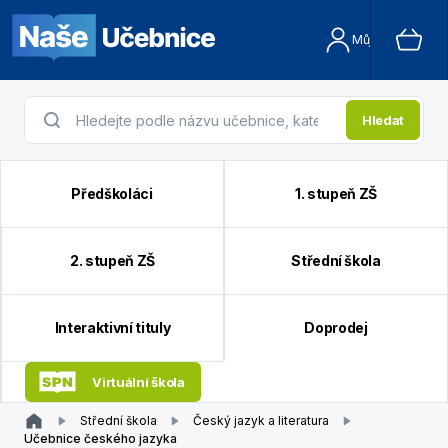
Můj účet
Hledat
Předškoláci
1. stupeň ZŠ
2. stupeň ZŠ
Střední škola
Interaktivní tituly
Doprodej
Virtuální škola
Střední škola
Český jazyk a literatura
Učebnice českého jazyka