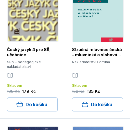
Český jazyk 4 pro SŠ,
Stručná mluvnice česká
učebnice
– mluvnická a slohová
cvičení
SPN - pedagogické
Nakladatelství Fortuna
nakladatelství
Skladem
Skladem
199 Kč
179 Kč
150 Kč
135 Kč
Do košíku
Do košíku