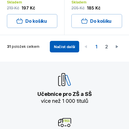
Skladem
Skladem
219 Kč
197 Kč
205 Kč
185 Kč
Do košíku
Do košíku
1
2
31
položek celkem
Načíst další
Učebnice pro ZŠ a SŠ
více než 1 000 titulů