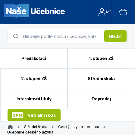
Můj účet
Hledat
Předškoláci
1. stupeň ZŠ
2. stupeň ZŠ
Střední škola
Interaktivní tituly
Doprodej
Virtuální škola
Střední škola
Český jazyk a literatura
Učebnice českého jazyka