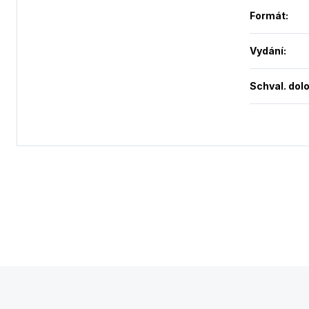
Formát
:
Vydání
:
Schval. dol