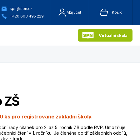
spn@spn.cz
Můj účet
Košík
+420 603 495 229
Virtuální škola
o ZŠ
0 ks pro registrované základní školy.
pční řady čítanek pro 2. až 5. ročník ZŠ podle RVP. Umožňuje
čebnici čtení v 1. ročníku. Je členěna do tří základních oddílů,
y z tradi...