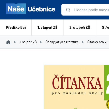
Předškoláci
1. stupeň ZŠ
2. stupeň ZŠ
Stře
1. stupeň ZŠ
Český jazyk a literatura
Čítanky pro 2.–