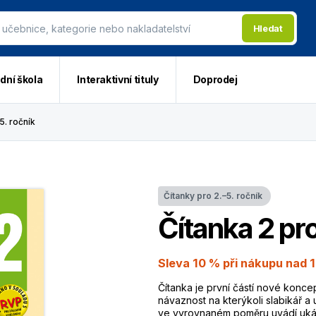
Hledat
dní škola
Interaktivní tituly
Doprodej
5. ročník
Čítanky pro 2.–5. ročník
Čítanka 2 pr
Sleva 10 % při nákupu nad 1
Čítanka je první částí nové konce
návaznost na kterýkoli slabikář a u
ve vyrovnaném poměru uvádí ukázk