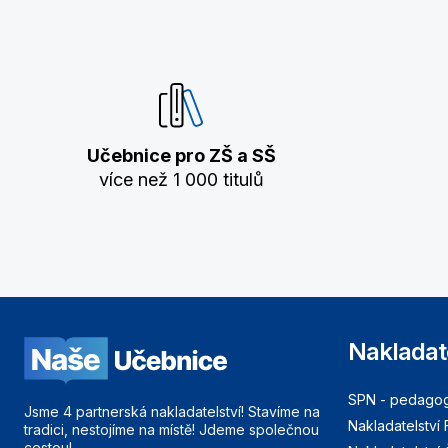
Učebnice pro ZŠ a SŠ
více než 1 000 titulů
Nakladat
SPN - pedagogi
Jsme 4 partnerská nakladatelství! Stavíme na
Nakladatelství 
tradici, nestojíme na místě! Jdeme společnou
cestou!