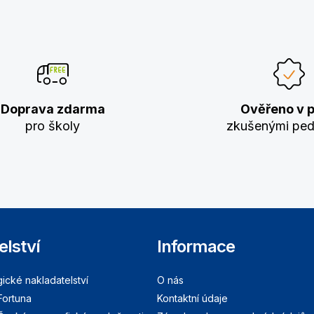
Doprava zdarma
Ověřeno v p
pro školy
zkušenými pe
elství
Informace
cké nakladatelství
O nás
Fortuna
Kontaktní údaje