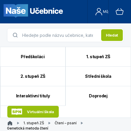
Můj účet
Hledat
Předškoláci
1. stupeň ZŠ
2. stupeň ZŠ
Střední škola
Interaktivní tituly
Doprodej
Virtuální škola
1. stupeň ZŠ
Čtení – psaní
Genetická metoda čtení