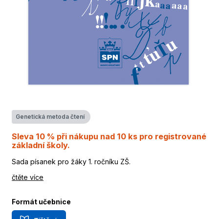
Genetická metoda čtení
Sleva 10 % při nákupu nad 10 ks pro registrované
základní školy.
Sada písanek pro žáky 1. ročníku ZŠ.
čtěte více
Formát učebnice