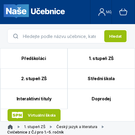
Můj účet
Hledat
Předškoláci
1. stupeň ZŠ
2. stupeň ZŠ
Střední škola
Interaktivní tituly
Doprodej
Virtuální škola
1. stupeň ZŠ
Český jazyk a literatura
Cvičebnice z ČJ pro 1.–5. ročník